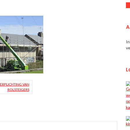
A
In
ve
L
VERPLICHTING VAN
ROLSTEIGERS