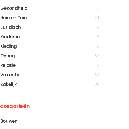
Gezondheid
15
Huis en Tuin
41
Juridisch
4
Kinderen
9
Kleding
6
Overig
55
Relatie
2
Vakantie
54
Zakelijk
20
ategorieën
Bouwen