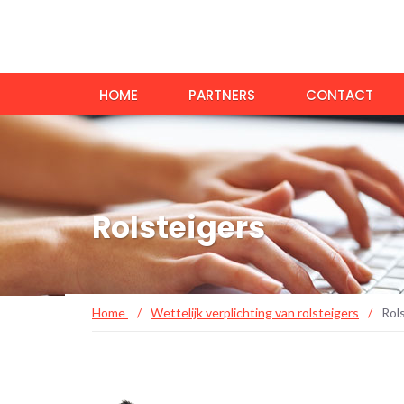
HOME
PARTNERS
CONTACT
Rolsteigers
Home
/
Wettelijk verplichting van rolsteigers
/
Rol