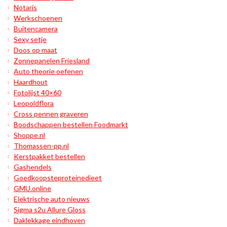
Notaris
Werkschoenen
Buitencamera
Sexy setje
Doos op maat
Zonnepanelen Friesland
Auto theorie oefenen
Haardhout
Fotolijst 40×60
Leopoldflora
Cross pennen graveren
Boodschappen bestellen Foodmarkt
Shoppe.nl
Thomassen-pp.nl
Kerstpakket bestellen
Gashendels
Goedkoopsteproteinedieet
GMU.online
Elektrische auto nieuws
Sigma s2u Allure Gloss
Daklekkage eindhoven