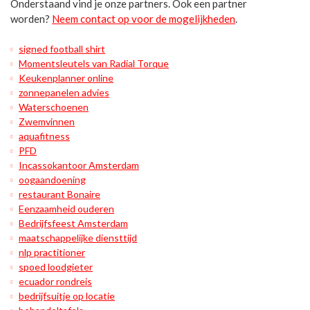
Onderstaand vind je onze partners. Ook een partner
worden?
Neem contact op voor de mogelijkheden
.
signed football shirt
Momentsleutels van Radial Torque
Keukenplanner online
zonnepanelen advies
Waterschoenen
Zwemvinnen
aquafitness
PFD
Incassokantoor Amsterdam
oogaandoening
restaurant Bonaire
Eenzaamheid ouderen
Bedrijfsfeest Amsterdam
maatschappelijke diensttijd
nlp practitioner
spoed loodgieter
ecuador rondreis
bedrijfsuitje op locatie