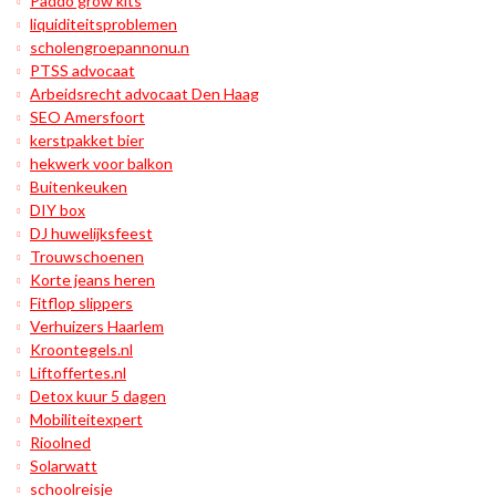
Paddo grow kits
liquiditeitsproblemen
scholengroepannonu.n
PTSS advocaat
Arbeidsrecht advocaat Den Haag
SEO Amersfoort
kerstpakket bier
hekwerk voor balkon
Buitenkeuken
DIY box
DJ huwelijksfeest
Trouwschoenen
Korte jeans heren
Fitflop slippers
Verhuizers Haarlem
Kroontegels.nl
Liftoffertes.nl
Detox kuur 5 dagen
Mobiliteitexpert
Rioolned
Solarwatt
schoolreisje