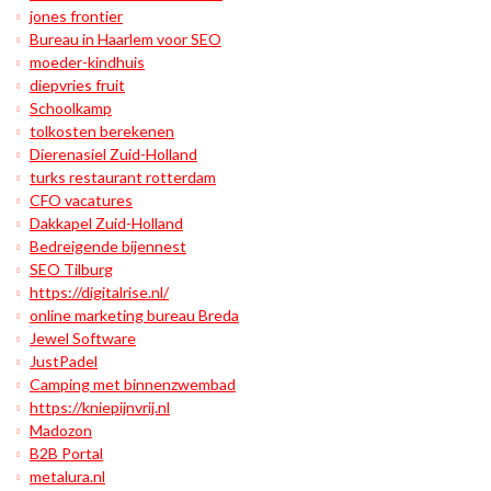
jones frontier
Bureau in Haarlem voor SEO
moeder-kindhuis
diepvries fruit
Schoolkamp
tolkosten berekenen
Dierenasiel Zuid-Holland
turks restaurant rotterdam
CFO vacatures
Dakkapel Zuid-Holland
Bedreigende bijennest
SEO Tilburg
https://digitalrise.nl/
online marketing bureau Breda
Jewel Software
JustPadel
Camping met binnenzwembad
https://kniepijnvrij.nl
Madozon
B2B Portal
metalura.nl