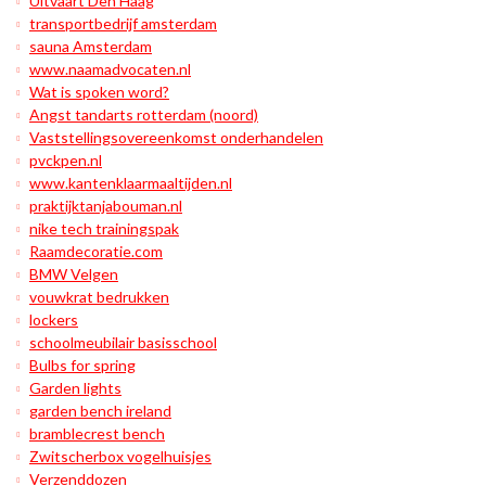
Uitvaart Den Haag
transportbedrijf amsterdam
sauna Amsterdam
www.naamadvocaten.nl
Wat is spoken word?
Angst tandarts rotterdam (noord)
Vaststellingsovereenkomst onderhandelen
pvckpen.nl
www.kantenklaarmaaltijden.nl
praktijktanjabouman.nl
nike tech trainingspak
Raamdecoratie.com
BMW Velgen
vouwkrat bedrukken
lockers
schoolmeubilair basisschool
Bulbs for spring
Garden lights
garden bench ireland
bramblecrest bench
Zwitscherbox vogelhuisjes
Verzenddozen