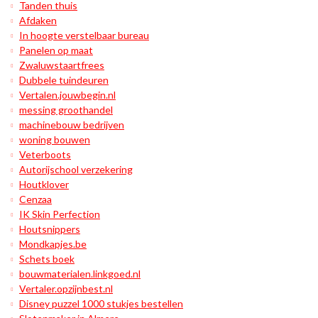
Tanden thuis
Afdaken
In hoogte verstelbaar bureau
Panelen op maat
Zwaluwstaartfrees
Dubbele tuindeuren
Vertalen.jouwbegin.nl
messing groothandel
machinebouw bedrijven
woning bouwen
Veterboots
Autorijschool verzekering
Houtklover
Cenzaa
IK Skin Perfection
Houtsnippers
Mondkapjes.be
Schets boek
bouwmaterialen.linkgoed.nl
Vertaler.opzijnbest.nl
Disney puzzel 1000 stukjes bestellen