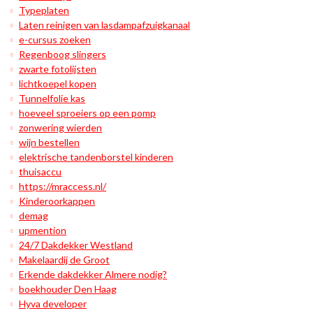
Typeplaten
Laten reinigen van lasdampafzuigkanaal
e-cursus zoeken
Regenboog slingers
zwarte fotolijsten
lichtkoepel kopen
Tunnelfolie kas
hoeveel sproeiers op een pomp
zonwering wierden
wijn bestellen
elektrische tandenborstel kinderen
thuisaccu
https://mraccess.nl/
Kinderoorkappen
demag
upmention
24/7 Dakdekker Westland
Makelaardij de Groot
Erkende dakdekker Almere nodig?
boekhouder Den Haag
Hyva developer