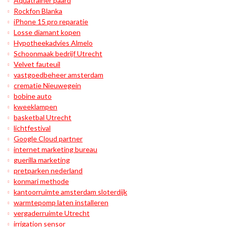
Aquatrainer paard
Rockfon Blanka
iPhone 15 pro reparatie
Losse diamant kopen
Hypotheekadvies Almelo
Schoonmaak bedrijf Utrecht
Velvet fauteuil
vastgoedbeheer amsterdam
crematie Nieuwegein
bobine auto
kweeklampen
basketbal Utrecht
lichtfestival
Google Cloud partner
internet marketing bureau
guerilla marketing
pretparken nederland
konmari methode
kantoorruimte amsterdam sloterdijk
warmtepomp laten installeren
vergaderruimte Utrecht
irrigation sensor