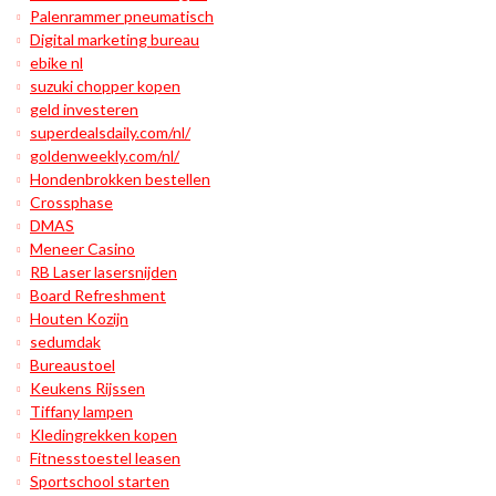
Palenrammer pneumatisch
Digital marketing bureau
ebike nl
suzuki chopper kopen
geld investeren
superdealsdaily.com/nl/
goldenweekly.com/nl/
Hondenbrokken bestellen
Crossphase
DMAS
Meneer Casino
RB Laser lasersnijden
Board Refreshment
Houten Kozijn
sedumdak
Bureaustoel
Keukens Rijssen
Tiffany lampen
Kledingrekken kopen
Fitnesstoestel leasen
Sportschool starten