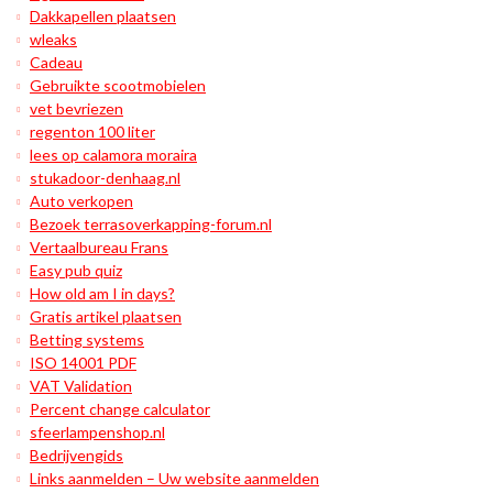
Dakkapellen plaatsen
wleaks
Cadeau
Gebruikte scootmobielen
vet bevriezen
regenton 100 liter
lees op calamora moraira
stukadoor-denhaag.nl
Auto verkopen
Bezoek terrasoverkapping-forum.nl
Vertaalbureau Frans
Easy pub quiz
How old am I in days?
Gratis artikel plaatsen
Betting systems
ISO 14001 PDF
VAT Validation
Percent change calculator
sfeerlampenshop.nl
Bedrijvengids
Links aanmelden – Uw website aanmelden