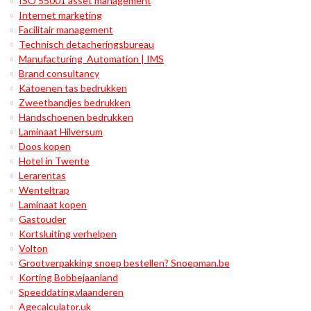
ISO 55001 asset management
Internet marketing
Facilitair management
Technisch detacheringsbureau
Manufacturing Automation | IMS
Brand consultancy
Katoenen tas bedrukken
Zweetbandjes bedrukken
Handschoenen bedrukken
Laminaat Hilversum
Doos kopen
Hotel in Twente
Lerarentas
Wenteltrap
Laminaat kopen
Gastouder
Kortsluiting verhelpen
Volton
Grootverpakking snoep bestellen? Snoepman.be
Korting Bobbejaanland
Speeddating.vlaanderen
Agecalculator.uk