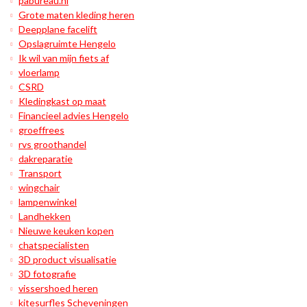
pabureau.nl
Grote maten kleding heren
Deepplane facelift
Opslagruimte Hengelo
Ik wil van mijn fiets af
vloerlamp
CSRD
Kledingkast op maat
Financieel advies Hengelo
groeffrees
rvs groothandel
dakreparatie
Transport
wingchair
lampenwinkel
Landhekken
Nieuwe keuken kopen
chatspecialisten
3D product visualisatie
3D fotografie
vissershoed heren
kitesurfles Scheveningen