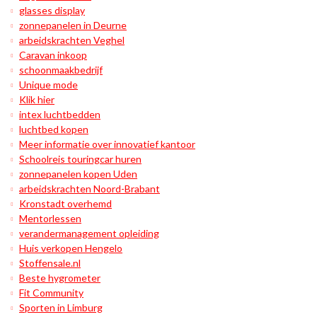
glasses display
zonnepanelen in Deurne
arbeidskrachten Veghel
Caravan inkoop
schoonmaakbedrijf
Unique mode
Klik hier
intex luchtbedden
luchtbed kopen
Meer informatie over innovatief kantoor
Schoolreis touringcar huren
zonnepanelen kopen Uden
arbeidskrachten Noord-Brabant
Kronstadt overhemd
Mentorlessen
verandermanagement opleiding
Huis verkopen Hengelo
Stoffensale.nl
Beste hygrometer
Fit Community
Sporten in Limburg