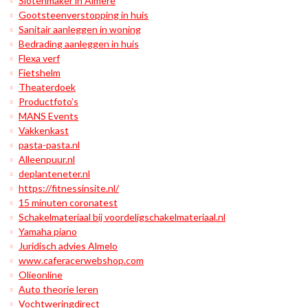
Slotenmaker in Almere
Gootsteenverstopping in huis
Sanitair aanleggen in woning
Bedrading aanleggen in huis
Flexa verf
Fietshelm
Theaterdoek
Productfoto’s
MANS Events
Vakkenkast
pasta-pasta.nl
Alleenpuur.nl
deplanteneter.nl
https://fitnessinsite.nl/
15 minuten coronatest
Schakelmateriaal bij voordeligschakelmateriaal.nl
Yamaha piano
Juridisch advies Almelo
www.caferacerwebshop.com
Olieonline
Auto theorie leren
Vochtweringdirect