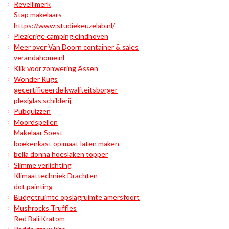
Revell merk
Stap makelaars
https://www.studiekeuzelab.nl/
Plezierige camping eindhoven
Meer over Van Doorn container & sales
verandahome.nl
Klik voor zonwering Assen
Wonder Rugs
gecertificeerde kwaliteitsborger
plexiglas schilderij
Pubquizzen
Moordspellen
Makelaar Soest
boekenkast op maat laten maken
bella donna hoeslaken topper
Slimme verlichting
Klimaattechniek Drachten
dot painting
Budgetruimte opslagruimte amersfoort
Mushrocks Truffles
Red Bali Kratom