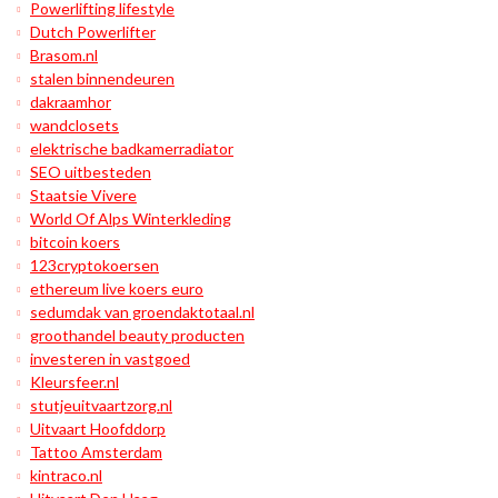
Powerlifting lifestyle
Dutch Powerlifter
Brasom.nl
stalen binnendeuren
dakraamhor
wandclosets
elektrische badkamerradiator
SEO uitbesteden
Staatsie Vivere
World Of Alps Winterkleding
bitcoin koers
123cryptokoersen
ethereum live koers euro
sedumdak van groendaktotaal.nl
groothandel beauty producten
investeren in vastgoed
Kleursfeer.nl
stutjeuitvaartzorg.nl
Uitvaart Hoofddorp
Tattoo Amsterdam
kintraco.nl