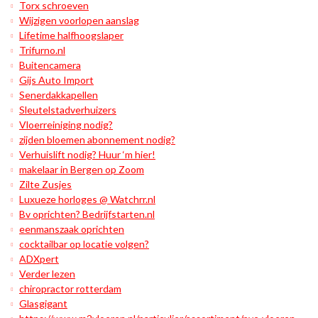
Torx schroeven
Wijzigen voorlopen aanslag
Lifetime halfhoogslaper
Trifurno.nl
Buitencamera
Gijs Auto Import
Senerdakkapellen
Sleutelstadverhuizers
Vloerreiniging nodig?
zijden bloemen abonnement nodig?
Verhuislift nodig? Huur ‘m hier!
makelaar in Bergen op Zoom
Zilte Zusjes
Luxueze horloges @ Watchrr.nl
Bv oprichten? Bedrijfstarten.nl
eenmanszaak oprichten
cocktailbar op locatie volgen?
ADXpert
Verder lezen
chiropractor rotterdam
Glasgigant