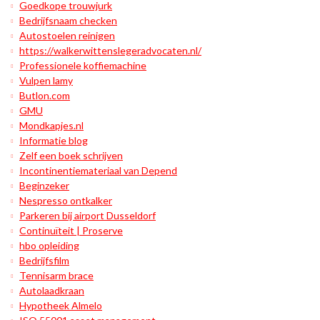
Goedkope trouwjurk
Bedrijfsnaam checken
Autostoelen reinigen
https://walkerwittenslegeradvocaten.nl/
Professionele koffiemachine
Vulpen lamy
Butlon.com
GMU
Mondkapjes.nl
Informatie blog
Zelf een boek schrijven
Incontinentiemateriaal van Depend
Beginzeker
Nespresso ontkalker
Parkeren bij airport Dusseldorf
Continuïteit | Proserve
hbo opleiding
Bedrijfsfilm
Tennisarm brace
Autolaadkraan
Hypotheek Almelo