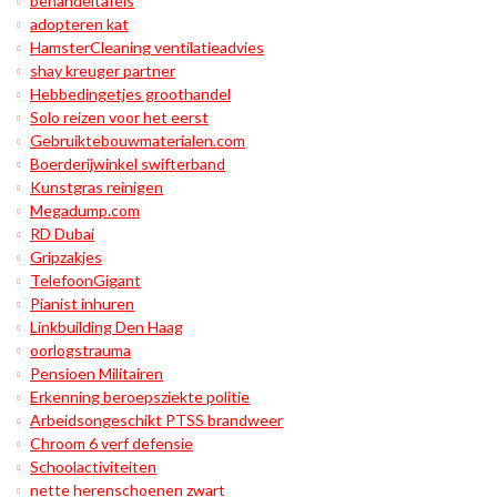
behandeltafels
adopteren kat
HamsterCleaning ventilatieadvies
shay kreuger partner
Hebbedingetjes groothandel
Solo reizen voor het eerst
Gebruiktebouwmaterialen.com
Boerderijwinkel swifterband
Kunstgras reinigen
Megadump.com
RD Dubai
Gripzakjes
TelefoonGigant
Pianist inhuren
Linkbuilding Den Haag
oorlogstrauma
Pensioen Militairen
Erkenning beroepsziekte politie
Arbeidsongeschikt PTSS brandweer
Chroom 6 verf defensie
Schoolactiviteiten
nette herenschoenen zwart