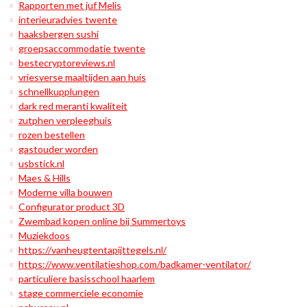
Rapporten met juf Melis
interieuradvies twente
haaksbergen sushi
groepsaccommodatie twente
bestecryptoreviews.nl
vriesverse maaltijden aan huis
schnellkupplungen
dark red meranti kwaliteit
zutphen verpleeghuis
rozen bestellen
gastouder worden
usbstick.nl
Maes & Hills
Moderne villa bouwen
Configurator product 3D
Zwembad kopen online bij Summertoys
Muziekdoos
https://vanheugtentapijttegels.nl/
https://www.ventilatieshop.com/badkamer-ventilator/
particuliere basisschool haarlem
stage commerciele economie