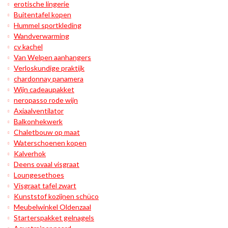
erotische lingerie
Buitentafel kopen
Hummel sportkleding
Wandverwarming
cv kachel
Van Welpen aanhangers
Verloskundige praktijk
chardonnay panamera
Wijn cadeaupakket
neropasso rode wijn
Axiaalventilator
Balkonhekwerk
Chaletbouw op maat
Waterschoenen kopen
Kalverhok
Deens ovaal visgraat
Loungesethoes
Visgraat tafel zwart
Kunststof kozijnen schüco
Meubelwinkel Oldenzaal
Starterspakket gelnagels