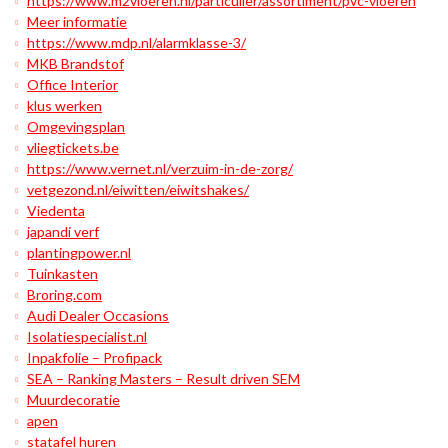
https://www.m2vloeren.nl/particulier/assortiment/pvc-vloeren
Meer informatie
https://www.mdp.nl/alarmklasse-3/
MKB Brandstof
Office Interior
klus werken
Omgevingsplan
vliegtickets.be
https://www.vernet.nl/verzuim-in-de-zorg/
vetgezond.nl/eiwitten/eiwitshakes/
Viedenta
japandi verf
plantingpower.nl
Tuinkasten
Broring.com
Audi Dealer Occasions
Isolatiespecialist.nl
Inpakfolie – Profipack
SEA – Ranking Masters – Result driven SEM
Muurdecoratie
apen
statafel huren