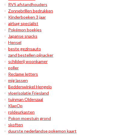
RVS afstandhouders
Zonnebrillen bedrukken
Kinderboeken 3 jaar
airbag specialist
Pokémon boekjes
Japanse snacks
Hensel
beste gezinsauto
zand bestellen pijnacker
schilderij woonkamer
poller
Reclame letters
mig lassen
Beddenwinkel Hengelo
vloerisolatie Friesland
tuinman Oldenzaal
KlapOp
roldeurkasten
Pokon moestuin grond
skoften
duurste nederlandse pokemon kaart