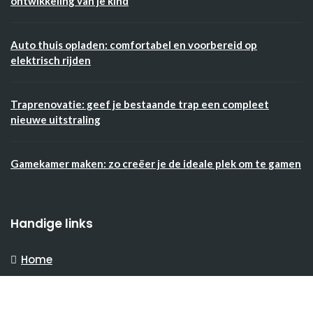
ontwikkeling van je kind
Auto thuis opladen: comfortabel en voorbereid op
elektrisch rijden
Traprenovatie: geef je bestaande trap een compleet
nieuwe uitstraling
Gamekamer maken: zo creëer je de ideale plek om te gamen
Handige links
Home
Partners
Contact