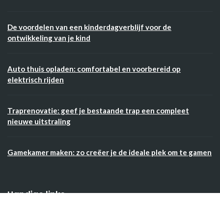
De voordelen van een kinderdagverblijf voor de
ontwikkeling van je kind
Auto thuis opladen: comfortabel en voorbereid op
elektrisch rijden
Traprenovatie: geef je bestaande trap een compleet
nieuwe uitstraling
Gamekamer maken: zo creëer je de ideale plek om te gamen
Handige links
Home