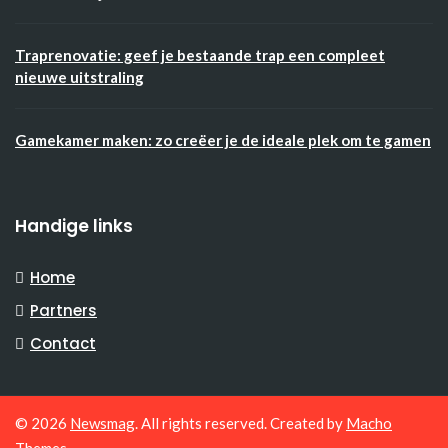
Traprenovatie: geef je bestaande trap een compleet
nieuwe uitstraling
Gamekamer maken: zo creëer je de ideale plek om te gamen
Handige links
Home
Partners
Contact
© 2026
Newsmag
. All rights reserved. Created by
Macho