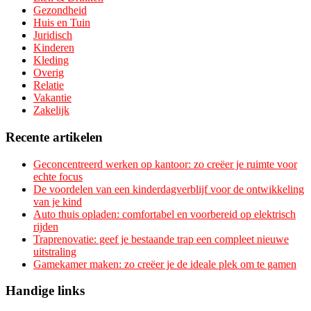
Gezondheid
Huis en Tuin
Juridisch
Kinderen
Kleding
Overig
Relatie
Vakantie
Zakelijk
Recente artikelen
Geconcentreerd werken op kantoor: zo creëer je ruimte voor
echte focus
De voordelen van een kinderdagverblijf voor de ontwikkeling
van je kind
Auto thuis opladen: comfortabel en voorbereid op elektrisch
rijden
Traprenovatie: geef je bestaande trap een compleet nieuwe
uitstraling
Gamekamer maken: zo creëer je de ideale plek om te gamen
Handige links