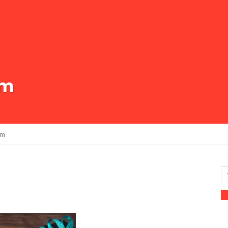
em
em