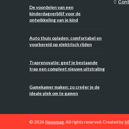
Cont
De voordelen van een
kinderdagverblijf voor de
ontwikkeling van je kind
Auto thuis opladen: comfortabel en
voorbereid op elektrisch rijden
Traprenovatie: geef je bestaande
trap een compleet nieuwe uitstraling
Gamekamer maken: zo creëer je de
ideale plek om te gamen
© 2026
Newsmag
. All rights reserved. Created by
M