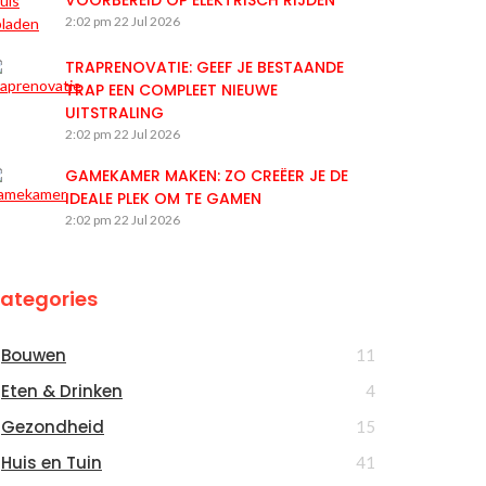
VOORBEREID OP ELEKTRISCH RIJDEN
2:02 pm
22 Jul 2026
TRAPRENOVATIE: GEEF JE BESTAANDE
TRAP EEN COMPLEET NIEUWE
UITSTRALING
2:02 pm
22 Jul 2026
GAMEKAMER MAKEN: ZO CREËER JE DE
IDEALE PLEK OM TE GAMEN
2:02 pm
22 Jul 2026
ategories
Bouwen
11
Eten & Drinken
4
Gezondheid
15
Huis en Tuin
41