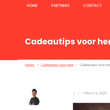
HOME
PARTNERS
CONTACT
Cadeautips voor h
Home
/
Cadeautips voor hem
/
Cadeautips voor h
|
March 6, 2020