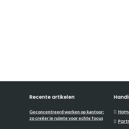
Recente artikelen
Handi
Hom
Geconcentreerd werken op kantoor:
zo creëer je ruimte voor echte focus
Part