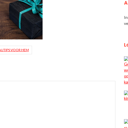
A
In
ve
L
UTIPS VOOR HEM