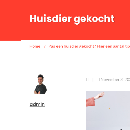
Huisdier gekocht
Home
/
Pas een huisdier gekocht? Hier een aantal tip
|
November 3, 20
admin