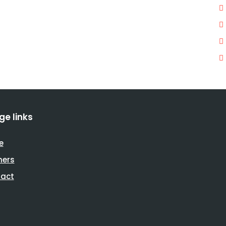
ge links
e
ners
act