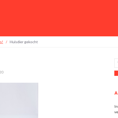
s!
/
Huisdier gekocht
20
A
In
ve