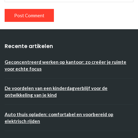
Recente artikelen
Geconcentreerd werken op kantoor: zo creëer je ruimte
voor echte focus
De voordelen van een kinderdagverblijf voor de
ontwikkeling van je kind
Auto thuis opladen: comfortabel en voorbereid op
elektrisch rijden