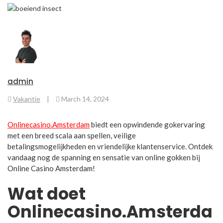
admin
Vakantie
|
March 14, 2024
Onlinecasino.Amsterdam
biedt een opwindende gokervaring
met een breed scala aan spellen, veilige
betalingsmogelijkheden en vriendelijke klantenservice. Ontdek
vandaag nog de spanning en sensatie van online gokken bij
Online Casino Amsterdam!
Wat doet
Onlinecasino.Amsterda