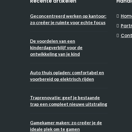
Recente artikelen
Handi
Hom
Geconcentreerd werken op kantoor:
zo creëer je ruimte voor echte focus
Part
Cont
De voordelen van een
kinderdagverblijf voor de
ontwikkeling van je kind
Auto thuis opladen: comfortabel en
voorbereid op elektrisch rijden
Traprenovatie: geef je bestaande
trap een compleet nieuwe uitstraling
Gamekamer maken: zo creëer je de
ideale plek om te gamen