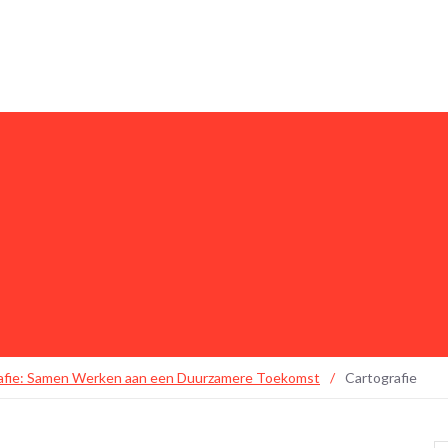
rafie: Samen Werken aan een Duurzamere Toekomst
/
Cartografie