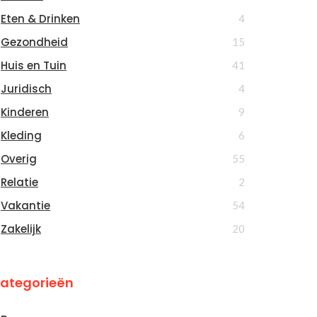
Eten & Drinken
4
Gezondheid
15
Huis en Tuin
41
Juridisch
4
Kinderen
9
Kleding
6
Overig
55
Relatie
2
Vakantie
54
Zakelijk
20
ategorieën