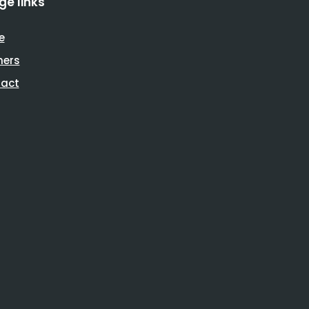
ge links
e
ners
act