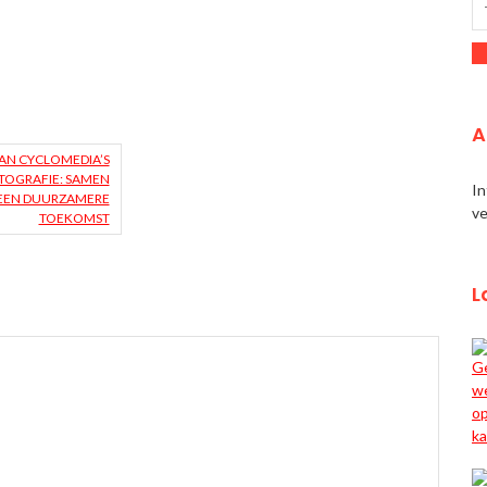
A
AN CYCLOMEDIA’S
TOGRAFIE: SAMEN
In
EEN DUURZAMERE
ve
TOEKOMST
L